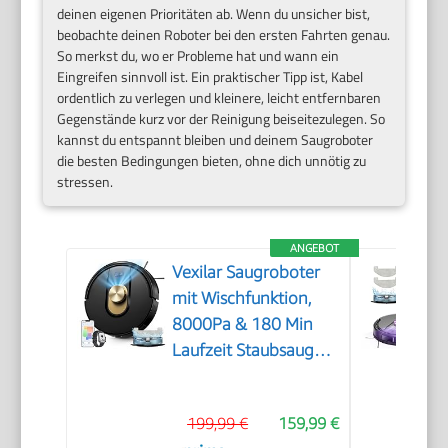
deinen eigenen Prioritäten ab. Wenn du unsicher bist,
beobachte deinen Roboter bei den ersten Fahrten genau.
So merkst du, wo er Probleme hat und wann ein
Eingreifen sinnvoll ist. Ein praktischer Tipp ist, Kabel
ordentlich zu verlegen und kleinere, leicht entfernbaren
Gegenstände kurz vor der Reinigung beiseitezulegen. So
kannst du entspannt bleiben und deinem Saugroboter
die besten Bedingungen bieten, ohne dich unnötig zu
stressen.
ANGEBOT
Vexilar Saugroboter
mit Wischfunktion,
8000Pa & 180 Min
Laufzeit Staubsauger
Roboter mit LiDAR
Lasernavigation &
199,99 €
159,99 €
No-Go-Zonen,