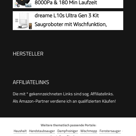
8000Pa & 180 Min Laufzeit
Staubsauger Roboter mit LiDAR
dreame L10s Ultra Gen 3 Kit
Lasernavigation & No-Go-Zonen,
Saugroboter mit Wischfunktion,
App/Alexa/iWatch Steuerung, Ideal für Tierhaare
25.000 Pa
Teppiche (Schwarz)
HERSTELLER
AFFILIATELINKS
Die mit * gekennzeichneten Links sind sog. Affiliatelinks.
Als Amazon-Partner verdiene ich an qualifizierten Käufen!
Weitere thematisch passende Portale:
Haushalt
·
Handstaubsauger
·
Dampfreiniger
·
Wischmopp
·
Fenstersauger
·