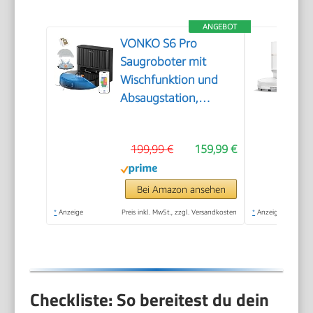
ANGEBOT
VONKO S6 Pro
Saugroboter mit
Wischfunktion und
Absaugstation,
8000Pa
Saugkraft,LiDAR 2.0
199,99 €
159,99 €
Laser Navigation,180
Min.Laufzeit,Teppicherkennung,App/
für Tierhaare,
Bei Amazon ansehen
Hartböden,Schwarz
*
Anzeige
Preis inkl. MwSt., zzgl. Versandkosten
*
Anzeige
Checkliste: So bereitest du dein