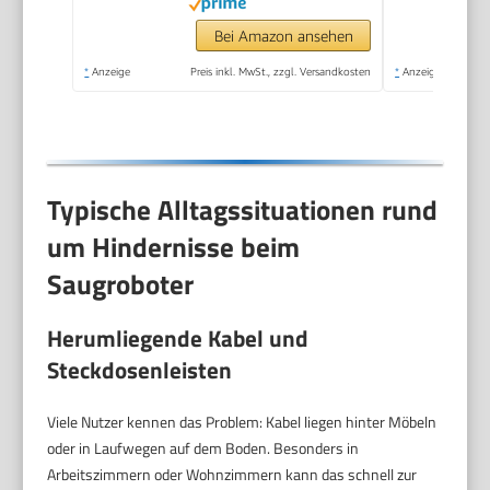
App/Alexa/iWatch
Steuerung, Ideal für
Bei Amazon ansehen
Tierhaare Teppiche
*
Anzeige
Preis inkl. MwSt., zzgl. Versandkosten
*
Anzeige
(Schwarz)
Typische Alltagssituationen rund
um Hindernisse beim
Saugroboter
Herumliegende Kabel und
Steckdosenleisten
Viele Nutzer kennen das Problem: Kabel liegen hinter Möbeln
oder in Laufwegen auf dem Boden. Besonders in
Arbeitszimmern oder Wohnzimmern kann das schnell zur