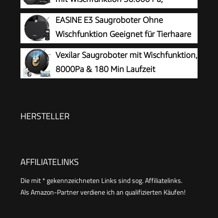
PowerBoost
EASINE E3 Saugroboter Ohne
Wischfunktion Geeignet für Tierhaare
Hartböden
Vexilar Saugroboter mit Wischfunktion,
8000Pa & 180 Min Laufzeit
Staubsauger Roboter mit LiDAR
Lasernavigation & No-Go-Zonen,
App/Alexa/iWatch Steuerung, Ideal für Tierhaare
HERSTELLER
Teppiche (Schwarz)
AFFILIATELINKS
Die mit * gekennzeichneten Links sind sog. Affiliatelinks.
Als Amazon-Partner verdiene ich an qualifizierten Käufen!