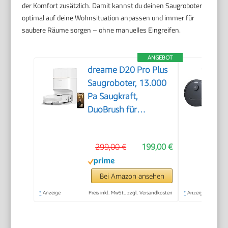
der Komfort zusätzlich. Damit kannst du deinen Saugroboter
optimal auf deine Wohnsituation anpassen und immer für
saubere Räume sorgen – ohne manuelles Eingreifen.
ANGEBOT
dreame D20 Pro Plus
Saugroboter, 13.000
Pa Saugkraft,
DuoBrush für
Tierhaare, Eckenrein,
Selbstentl,
299,00 €
199,00 €
Hindernisverm. m.
LDS-Navigation &
Laser, saugt und
Bei Amazon ansehen
wischt, Hartböden &
*
Anzeige
Preis inkl. MwSt., zzgl. Versandkosten
*
Anzeige
Teppiche, 5.200 mAh
Akku