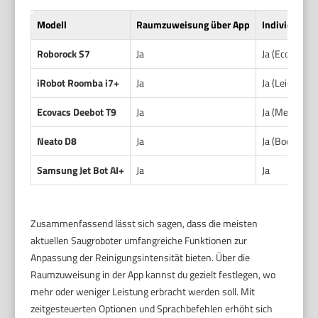
Modell
Raumzuweisung über App
Individuelle
Roborock S7
Ja
Ja (Eco, Stan
iRobot Roomba i7+
Ja
Ja (Leicht, S
Ecovacs Deebot T9
Ja
Ja (Mehrere 
Neato D8
Ja
Ja (Boost, St
Samsung Jet Bot AI+
Ja
Ja
Zusammenfassend lässt sich sagen, dass die meisten
aktuellen Saugroboter umfangreiche Funktionen zur
Anpassung der Reinigungsintensität bieten. Über die
Raumzuweisung in der App kannst du gezielt festlegen, wo
mehr oder weniger Leistung erbracht werden soll. Mit
zeitgesteuerten Optionen und Sprachbefehlen erhöht sich