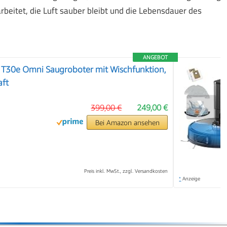
arbeitet, die Luft sauber bleibt und die Lebensdauer des
ANGEBOT
30e Omni Saugroboter mit Wischfunktion,
aft
❯
399,00 €
249,00 €
Bei Amazon ansehen
Preis inkl. MwSt., zzgl. Versandkosten
*
Anzeige