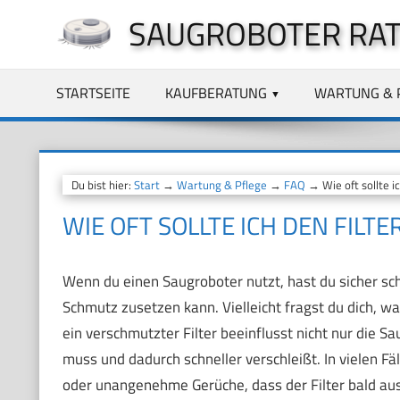
Zum
SAUGROBOTER RA
Inhalt
springen
STARTSEITE
KAUFBERATUNG
WARTUNG & 
Du bist hier:
Start
→
Wartung & Pflege
→
FAQ
→ Wie oft sollte i
WIE OFT SOLLTE ICH DEN FIL
Wenn du einen Saugroboter nutzt, hast du sicher sch
Schmutz zusetzen kann. Vielleicht fragst du dich, wa
ein verschmutzter Filter beeinflusst nicht nur die S
muss und dadurch schneller verschleißt. In vielen F
oder unangenehme Gerüche, dass der Filter bald au