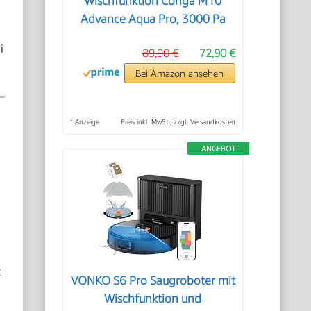
Wischfunktion Conga M10
Advance Aqua Pro, 3000 Pa
i
89,90 €
72,90 €
Bei Amazon ansehen
*
Anzeige
Preis inkl. MwSt., zzgl. Versandkosten
ANGEBOT
t
VONKO S6 Pro Saugroboter mit
Wischfunktion und