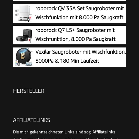
25.000 Pa
roborock QV 35A Set Saugroboter mit
Wischfunktion mit 8.000 Pa Saugkraft
roborock Q7 L5+ Saugroboter mit
Wischfunktion, 8.000 Pa Saugkraft
Vexilar Saugroboter mit Wischfunktion,
8000Pa & 180 Min Laufzeit
Staubsauger Roboter mit LiDAR
Lasernavigation & No-Go-Zonen,
App/Alexa/iWatch Steuerung, Ideal für Tierhaare
HERSTELLER
Teppiche (Schwarz)
AFFILIATELINKS
Die mit * gekennzeichneten Links sind sog. Affiliatelinks.