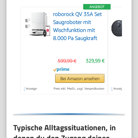
ANGEBOT
roborock QV 35A Set
Saugroboter mit
Wischfunktion mit
8.000 Pa Saugkraft
599,99 €
329,99 €
Bei Amazon ansehen
*
Anzeige
Preis inkl. MwSt., zzgl. Versandkosten
*
Anzeige
Typische Alltagssituationen, in
denen du den Zugang deines