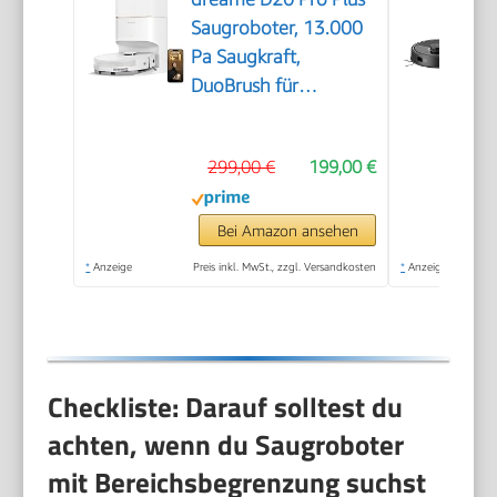
Saugroboter, 13.000
Pa Saugkraft,
DuoBrush für
Tierhaare, Eckenrein,
Selbstentl,
299,00 €
199,00 €
Hindernisverm. m.
LDS-Navigation &
Laser, saugt und
Bei Amazon ansehen
wischt, Hartböden &
*
Anzeige
Preis inkl. MwSt., zzgl. Versandkosten
*
Anzeige
Teppiche, 5.200 mAh
Akku
Checkliste: Darauf solltest du
achten, wenn du Saugroboter
mit Bereichsbegrenzung suchst