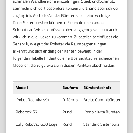
schmalen Wandbereiche einzudringen. Staub und Schmutz
sammeln sich dort besonders konzentriert, sind aber schwer
zugänglich. Auch die Art der Bürsten spielt eine wichtige
Rolle: Seitenbürsten können in Ecken drücken und den
Schmutz aufwirbeln, müssen aber lang genug sein, um auch
wirklich in alle Lücken zu kommen. Zusätzlich beeinflusst die
Sensorik, wie gut der Roboter die Raumbegrenzungen
erkennt und sich entlang der Kanten bewegt. In der
folgenden Tabelle findest du eine Übersicht zu verschiedenen
Modellen, die zeigt, wie sie in diesen Punkten abschneiden.
Modell
Bauform
Bürstentechnik
iRobot Roomba s9+
D-förmig
Breite Gummibürsten, lange
Roborock S7
Rund
Kombinierte Bürsten, motori
Eufy RoboVac G30 Edge
Rund
Standard Seitenbürste