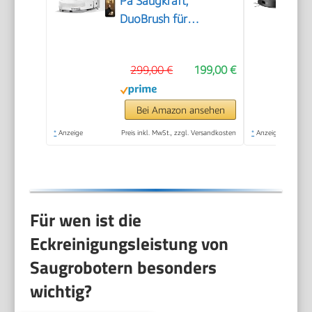
Pa Saugkraft,
DuoBrush für
Tierhaare, Eckenrein,
Selbstentl,
299,00 €
199,00 €
Hindernisverm. m.
LDS-Navigation &
Laser, saugt und
Bei Amazon ansehen
wischt, Hartböden &
*
Anzeige
Preis inkl. MwSt., zzgl. Versandkosten
*
Anzeige
Teppiche, 5.200 mAh
Akku
Für wen ist die
Eckreinigungsleistung von
Saugrobotern besonders
wichtig?