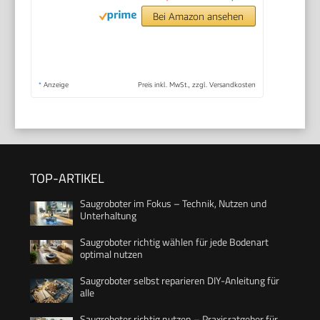
Bei Amazon ansehen
*
Anzeige
Preis inkl. MwSt., zzgl. Versandkosten
TOP-ARTIKEL
Saugroboter im Fokus – Technik, Nutzen und
Unterhaltung
Saugroboter richtig wählen für jede Bodenart
optimal nutzen
Saugroboter selbst reparieren DIY-Anleitung für
alle
Saugroboter richtig nutzen – Praxisratgeber für