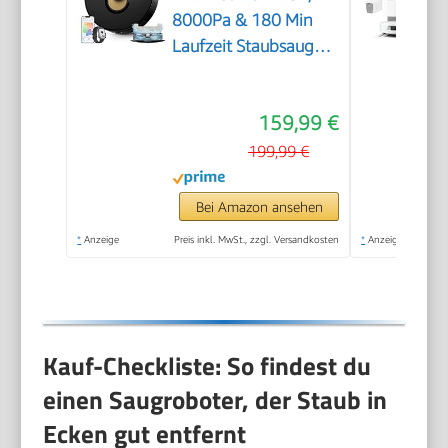
8000Pa & 180 Min
Laufzeit Staubsauger
Roboter mit LiDAR
Lasernavigation &
159,99 €
No-Go-Zonen,
App/Alexa/iWatch
199,99 €
Steuerung, Ideal für
Tierhaare Teppiche
Bei Amazon ansehen
(Schwarz)
*
Anzeige
Preis inkl. MwSt., zzgl. Versandkosten
*
Anzeige
Kauf-Checkliste: So findest du
einen Saugroboter, der Staub in
Ecken gut entfernt