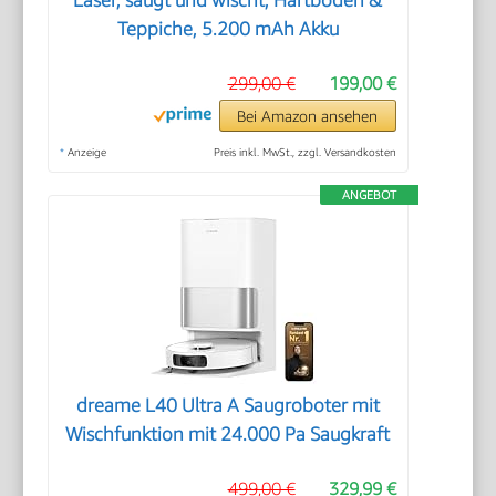
Laser, saugt und wischt, Hartböden &
Teppiche, 5.200 mAh Akku
299,00 €
199,00 €
Bei Amazon ansehen
*
Anzeige
Preis inkl. MwSt., zzgl. Versandkosten
ANGEBOT
dreame L40 Ultra A Saugroboter mit
Wischfunktion mit 24.000 Pa Saugkraft
499,00 €
329,99 €