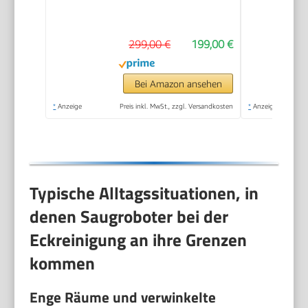
Tierhaare, Eckenrein,
Selbstentl,
299,00 €
199,00 €
Hindernisverm. m.
LDS-Navigation &
Laser, saugt und
Bei Amazon ansehen
wischt, Hartböden &
*
Anzeige
Preis inkl. MwSt., zzgl. Versandkosten
*
Anzeige
Teppiche, 5.200 mAh
Akku
Typische Alltagssituationen, in
denen Saugroboter bei der
Eckreinigung an ihre Grenzen
kommen
Enge Räume und verwinkelte