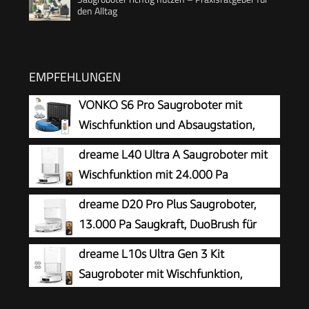
den Alltag
EMPFEHLUNGEN
VONKO S6 Pro Saugroboter mit
Wischfunktion und Absaugstation,
8000Pa Saugkraft,LiDAR 2.0 Laser
dreame L40 Ultra A Saugroboter mit
Navigation,180
Wischfunktion mit 24.000 Pa
Min.Laufzeit,Teppicherkennung,App/Alexa,Ideal
Saugkraft
dreame D20 Pro Plus Saugroboter,
für Tierhaare, Hartböden,Schwarz
13.000 Pa Saugkraft, DuoBrush für
Tierhaare, Eckenrein, Selbstentl,
dreame L10s Ultra Gen 3 Kit
Hindernisverm. m. LDS-Navigation & Laser,
Saugroboter mit Wischfunktion,
saugt und wischt, Hartböden & Teppiche, 5.200
25.000 Pa
mAh Akku