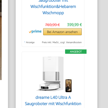
Saugroboter mit
Wischfunktion&Hebarem
Wischmopp
769,99 €
399,99 €
Bei Amazon ansehen
*
Anzeige
Preis inkl. MwSt., zzgl. Versandkosten
ANGEBOT
dreame L40 Ultra A
Saugroboter mit Wischfunktion