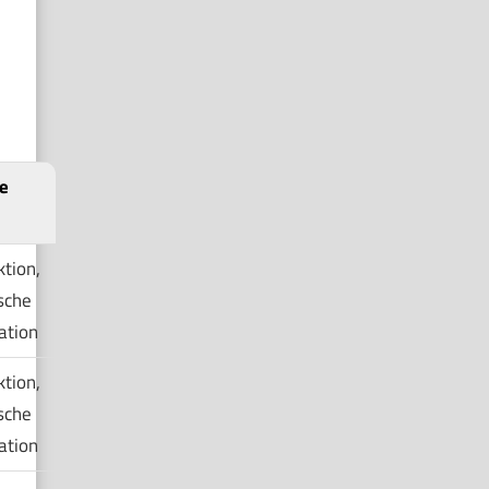
e
tion,
sche
ation
tion,
sche
ation