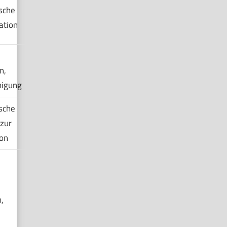
sche
ation
n,
nigung
sche
zur
on
,