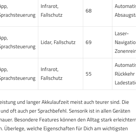
App,
Infrarot,
Automati
68
Sprachsteuerung
Fallschutz
Absaugst
Laser-
App,
Lidar, Fallschutz
69
Navigatio
Sprachsteuerung
Zonenrei
Automati
App,
Infrarot,
55
Rückkehr 
Sprachsteuerung
Fallschutz
Ladestati
eistung und langer Akkulaufzeit meist auch teurer sind. Die
 und oft auch per Sprachbefehl. Sensorik ist in allen Geräten
uer. Besondere Features können den Alltag stark erleichtern
n. Überlege, welche Eigenschaften für Dich am wichtigsten