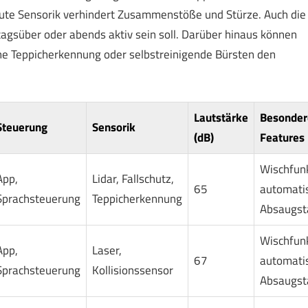
ute Sensorik verhindert Zusammenstöße und Stürze. Auch die
 tagsüber oder abends aktiv sein soll. Darüber hinaus können
e Teppicherkennung oder selbstreinigende Bürsten den
Lautstärke
Besonder
Steuerung
Sensorik
(dB)
Features
Wischfunk
App,
Lidar, Fallschutz,
65
automati
Sprachsteuerung
Teppicherkennung
Absaugst
Wischfunk
App,
Laser,
67
automati
Sprachsteuerung
Kollisionssensor
Absaugst