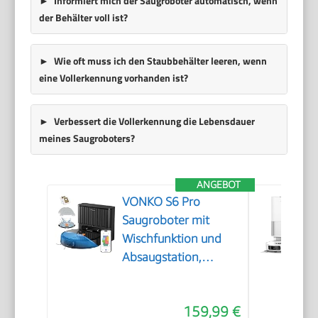
Informiert mich der Saugroboter automatisch, wenn
der Behälter voll ist?
Wie oft muss ich den Staubbehälter leeren, wenn
eine Vollerkennung vorhanden ist?
Verbessert die Vollerkennung die Lebensdauer
meines Saugroboters?
ANGEBOT
VONKO S6 Pro
Saugroboter mit
Wischfunktion und
Absaugstation,
8000Pa
Saugkraft,LiDAR 2.0
159,99 €
Laser Navigation,180