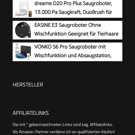
dreame D20 Pro Plus Saugroboter,
13.000 Pa Saugkraft, DuoBrush für
Tierhaare, Eckenrein, Selbstentl,
EASINE E3 Saugroboter Ohne
Hindernisverm. m. LDS-Navigation & Laser,
Wischfunktion Geeignet für Tierhaare
saugt und wischt, Hartböden & Teppiche, 5.200
Hartböden
VONKO S6 Pro Saugroboter mit
mAh Akku
Wischfunktion und Absaugstation,
8000Pa Saugkraft,LiDAR 2.0 Laser
Navigation,180
Min.Laufzeit,Teppicherkennung,App/Alexa,Ideal
HERSTELLER
für Tierhaare, Hartböden,Schwarz
AFFILIATELINKS
Die mit * gekennzeichneten Links sind sog. Affiliatelinks.
Als Amazon-Partner verdiene ich an qualifizierten Käufen!