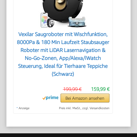
Vexilar Saugroboter mit Wischfunktion,
8000Pa & 180 Min Laufzeit Staubsauger
Roboter mit LiDAR Lasernavigation &
No-Go-Zonen, App/Alexa/iWatch
Steuerung, Ideal für Tierhaare Teppiche
(Schwarz)
199,99 €
159,99 €
Bei Amazon ansehen
*
Anzeige
Preis inkl. MwSt., zzgl. Versandkosten