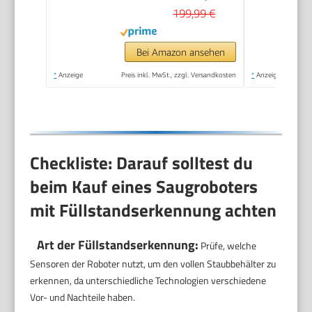
Min.Laufzeit,Teppicherkennung,App/
199,99 €
für Tierhaare,
Hartböden,Schwarz
Bei Amazon ansehen
*
Anzeige
Preis inkl. MwSt., zzgl. Versandkosten
*
Anzeige
Checkliste: Darauf solltest du
beim Kauf eines Saugroboters
mit Füllstandserkennung achten
Art der Füllstandserkennung:
Prüfe, welche
Sensoren der Roboter nutzt, um den vollen Staubbehälter zu
erkennen, da unterschiedliche Technologien verschiedene
Vor- und Nachteile haben.