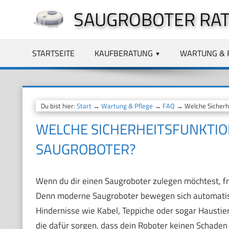
Zum
SAUGROBOTER RA
Inhalt
springen
STARTSEITE
KAUFBERATUNG
WARTUNG & 
Du bist hier:
Start
→
Wartung & Pflege
→
FAQ
→ Welche Sicherh
WELCHE SICHERHEITSFUNKTI
SAUGROBOTER?
Wenn du dir einen Saugroboter zulegen möchtest, frag
Denn moderne Saugroboter bewegen sich automatisc
Hindernisse wie Kabel, Teppiche oder sogar Haustier
die dafür sorgen, dass dein Roboter keinen Schaden