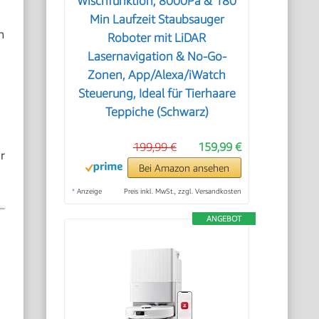
Wischfunktion, 8000Pa & 180
Min Laufzeit Staubsauger
n
Roboter mit LiDAR
Lasernavigation & No-Go-
Zonen, App/Alexa/iWatch
Steuerung, Ideal für Tierhaare
Teppiche (Schwarz)
199,99 €
159,99 €
r
Bei Amazon ansehen
*
Anzeige
Preis inkl. MwSt., zzgl. Versandkosten
ANGEBOT