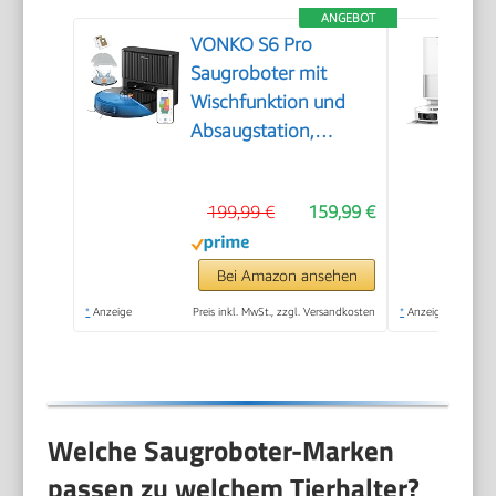
ANGEBOT
VONKO S6 Pro
Saugroboter mit
Wischfunktion und
Absaugstation,
8000Pa
Saugkraft,LiDAR 2.0
199,99 €
159,99 €
Laser Navigation,180
Min.Laufzeit,Teppicherkennung,App/
für Tierhaare,
Bei Amazon ansehen
Hartböden,Schwarz
*
Anzeige
Preis inkl. MwSt., zzgl. Versandkosten
*
Anzeige
Welche Saugroboter-Marken
passen zu welchem Tierhalter?