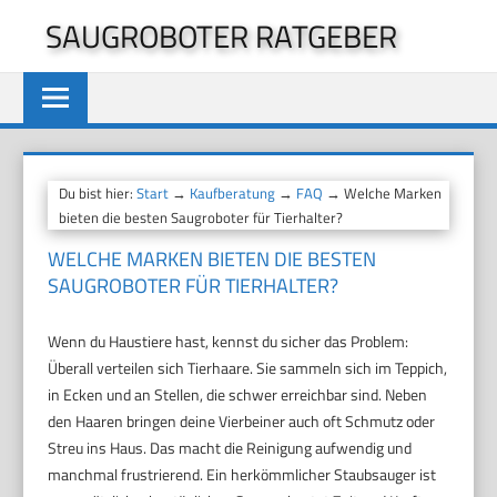
Zum
SAUGROBOTER RATGEBER
Inhalt
springen
Du bist hier:
Start
→
Kaufberatung
→
FAQ
→ Welche Marken
bieten die besten Saugroboter für Tierhalter?
WELCHE MARKEN BIETEN DIE BESTEN
SAUGROBOTER FÜR TIERHALTER?
Wenn du Haustiere hast, kennst du sicher das Problem:
Überall verteilen sich Tierhaare. Sie sammeln sich im Teppich,
in Ecken und an Stellen, die schwer erreichbar sind. Neben
den Haaren bringen deine Vierbeiner auch oft Schmutz oder
Streu ins Haus. Das macht die Reinigung aufwendig und
manchmal frustrierend. Ein herkömmlicher Staubsauger ist