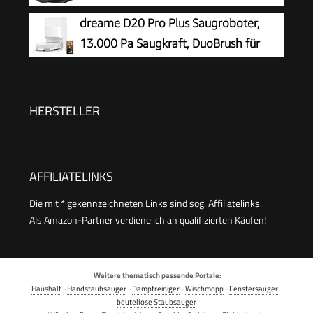
App/Alexa/iWatch Steuerung, Ideal für Tierhaare
25.000 Pa Saugkraft
dreame D20 Pro Plus Saugroboter,
Teppiche (Schwarz)
13.000 Pa Saugkraft, DuoBrush für
Tierhaare, Eckenrein, Selbstentl,
Hindernisverm. m. LDS-Navigation & Laser,
saugt und wischt, Hartböden & Teppiche, 5.200
HERSTELLER
mAh Akku
AFFILIATELINKS
Die mit * gekennzeichneten Links sind sog. Affiliatelinks.
Als Amazon-Partner verdiene ich an qualifizierten Käufen!
Weitere thematisch passende Portale:
Haushalt
·
Handstaubsauger
·
Dampfreiniger
·
Wischmopp
·
Fenstersauger
·
beutellose Staubsauger