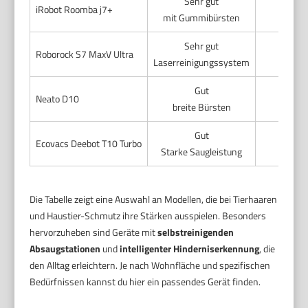
Sehr gut
iRobot Roomba j7+
mit Gummibürsten
Sehr gut
Roborock S7 MaxV Ultra
1
Laserreinigungssystem
Gut
Neato D10
1
breite Bürsten
Gut
Ecovacs Deebot T10 Turbo
1
Starke Saugleistung
Die Tabelle zeigt eine Auswahl an Modellen, die bei Tierhaaren
und Haustier-Schmutz ihre Stärken ausspielen. Besonders
hervorzuheben sind Geräte mit
selbstreinigenden
Absaugstationen
und
intelligenter Hinderniserkennung
, die
den Alltag erleichtern. Je nach Wohnfläche und spezifischen
Bedürfnissen kannst du hier ein passendes Gerät finden.