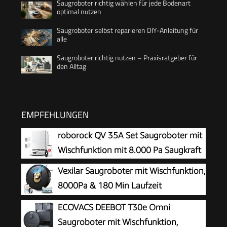
Saugroboter richtig wählen für jede Bodenart
optimal nutzen
Saugroboter selbst reparieren DIY-Anleitung für
alle
Saugroboter richtig nutzen – Praxisratgeber für
den Alltag
EMPFEHLUNGEN
roborock QV 35A Set Saugroboter mit
Wischfunktion mit 8.000 Pa Saugkraft
Vexilar Saugroboter mit Wischfunktion,
8000Pa & 180 Min Laufzeit
Staubsauger Roboter mit LiDAR
ECOVACS DEEBOT T30e Omni
Lasernavigation & No-Go-Zonen,
Saugroboter mit Wischfunktion,