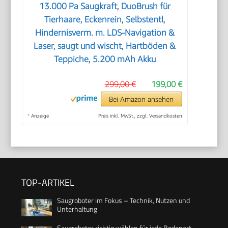
13.000 Pa Saugkraft, DuoBrush für
Tierhaare, Eckenrein, Selbstentl,
Hindernisverm. m. LDS-Navigation &
Laser, saugt und wischt, Hartböden &
Teppiche, 5.200 mAh Akku
299,00 €
199,00 €
Bei Amazon ansehen
*
Anzeige
Preis inkl. MwSt., zzgl. Versandkosten
TOP-ARTIKEL
Saugroboter im Fokus – Technik, Nutzen und
Unterhaltung
Saugroboter richtig wählen für jede Bodenart