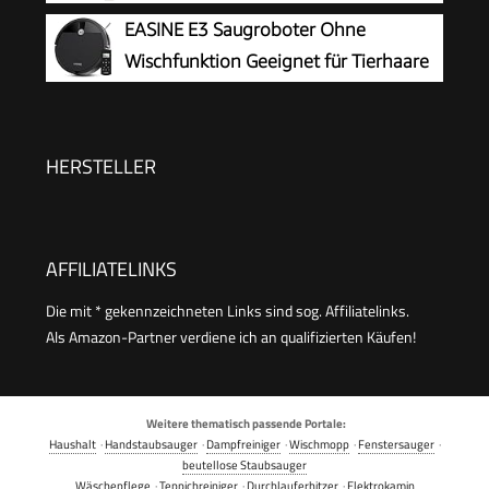
25.000 Pa
EASINE E3 Saugroboter Ohne
Wischfunktion Geeignet für Tierhaare
Hartböden
HERSTELLER
AFFILIATELINKS
Die mit * gekennzeichneten Links sind sog. Affiliatelinks.
Als Amazon-Partner verdiene ich an qualifizierten Käufen!
Weitere thematisch passende Portale:
Haushalt
·
Handstaubsauger
·
Dampfreiniger
·
Wischmopp
·
Fenstersauger
·
beutellose Staubsauger
Wäschepflege
·
Teppichreiniger
·
Durchlauferhitzer
·
Elektrokamin