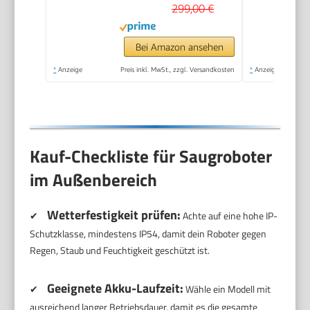
LDS-Navigation &
299,00 €
Laser, saugt und
wischt, Hartböden &
Bei Amazon ansehen
Teppiche, 5.200 mAh
*
Anzeige
Preis inkl. MwSt., zzgl. Versandkosten
*
Anzeige
Akku
Kauf-Checkliste für Saugroboter
im Außenbereich
Wetterfestigkeit prüfen:
✔
Achte auf eine hohe IP-
Schutzklasse, mindestens IP54, damit dein Roboter gegen
Regen, Staub und Feuchtigkeit geschützt ist.
Geeignete Akku-Laufzeit:
✔
Wähle ein Modell mit
ausreichend langer Betriebsdauer, damit es die gesamte