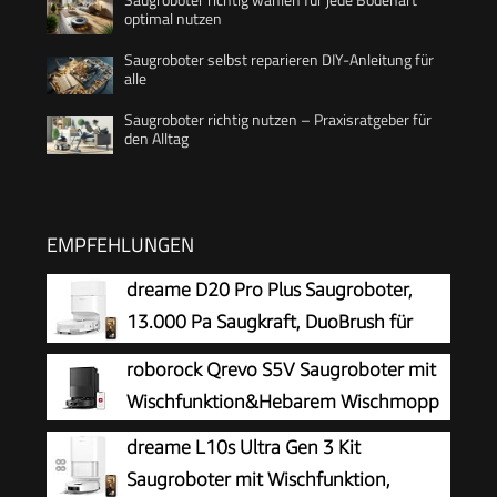
optimal nutzen
Saugroboter selbst reparieren DIY-Anleitung für
alle
Saugroboter richtig nutzen – Praxisratgeber für
den Alltag
EMPFEHLUNGEN
dreame D20 Pro Plus Saugroboter,
13.000 Pa Saugkraft, DuoBrush für
Tierhaare, Eckenrein, Selbstentl,
roborock Qrevo S5V Saugroboter mit
Hindernisverm. m. LDS-Navigation & Laser,
Wischfunktion&Hebarem Wischmopp
saugt und wischt, Hartböden & Teppiche, 5.200
dreame L10s Ultra Gen 3 Kit
mAh Akku
Saugroboter mit Wischfunktion,