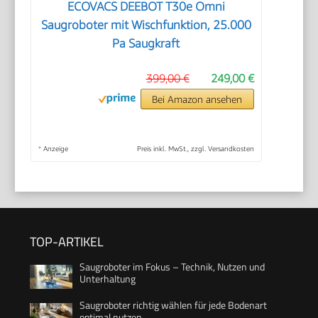
ECOVACS DEEBOT T30e Omni
Saugroboter mit Wischfunktion, 25.000
Pa Saugkraft
399,00 €
249,00 €
Bei Amazon ansehen
*
Anzeige
Preis inkl. MwSt., zzgl. Versandkosten
TOP-ARTIKEL
Saugroboter im Fokus – Technik, Nutzen und
Unterhaltung
Saugroboter richtig wählen für jede Bodenart
optimal nutzen