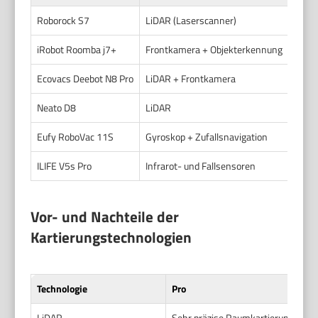
Roborock S7
LiDAR (Laserscanner)
Ja
iRobot Roomba j7+
Frontkamera + Objekterkennung
Ja
Ecovacs Deebot N8 Pro
LiDAR + Frontkamera
Ja
Neato D8
LiDAR
Ja
Eufy RoboVac 11S
Gyroskop + Zufallsnavigation
Nein
ILIFE V5s Pro
Infrarot- und Fallsensoren
Nein
Vor- und Nachteile der
Kartierungstechnologien
Technologie
Pro
LiDAR
Sehr präzise Raumkartierung, funkti