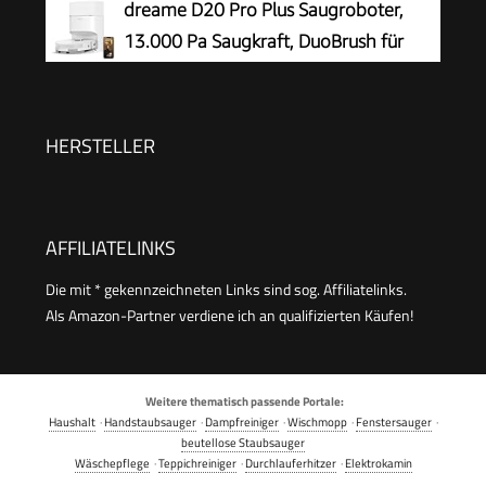
dreame D20 Pro Plus Saugroboter,
13.000 Pa Saugkraft, DuoBrush für
Tierhaare, Eckenrein, Selbstentl,
Hindernisverm. m. LDS-Navigation & Laser,
saugt und wischt, Hartböden & Teppiche, 5.200
HERSTELLER
mAh Akku
AFFILIATELINKS
Die mit * gekennzeichneten Links sind sog. Affiliatelinks.
Als Amazon-Partner verdiene ich an qualifizierten Käufen!
Weitere thematisch passende Portale:
Haushalt
·
Handstaubsauger
·
Dampfreiniger
·
Wischmopp
·
Fenstersauger
·
beutellose Staubsauger
Wäschepflege
·
Teppichreiniger
·
Durchlauferhitzer
·
Elektrokamin