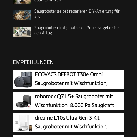
Saugroboter selbst reparieren DIY-Anleitung für
alle
Saugroboter richtig nutzen – Praxisratgeber für
den Alltag
EMPFEHLUNGEN
ECOVACS DEEBOT T30e Omni
Saugroboter mit Wischfunktion,
25.000 Pa Saugkraft
roborock Q7 L5+ Saugroboter mit
Wischfunktion, 8.000 Pa Saugkraft
dreame L10s Ultra Gen 3 Kit
Saugroboter mit Wischfunktion,
25.000 Pa