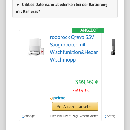
Gibt es Datenschutzbedenken bei der Kartierung
mit Kameras?
ANGEBOT
roborock Qrevo S5V
Saugroboter mit
Wischfunktion&Hebarem
Wischmopp
399,99 €
769,99 €
Bei Amazon ansehen
*
Anzeige
Preis inkl. MwSt., zzgl. Versandkosten
*
Anzeige