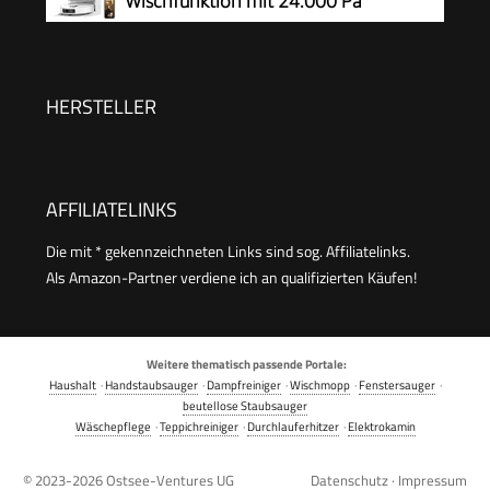
Wischfunktion mit 24.000 Pa
Min.Laufzeit,Teppicherkennung,App/Alexa,Ideal
Saugkraft
für Tierhaare, Hartböden,Schwarz
HERSTELLER
AFFILIATELINKS
Die mit * gekennzeichneten Links sind sog. Affiliatelinks.
Als Amazon-Partner verdiene ich an qualifizierten Käufen!
Weitere thematisch passende Portale:
Haushalt
·
Handstaubsauger
·
Dampfreiniger
·
Wischmopp
·
Fenstersauger
·
beutellose Staubsauger
Wäschepflege
·
Teppichreiniger
·
Durchlauferhitzer
·
Elektrokamin
© 2023-2026
Ostsee-Ventures UG
Datenschutz
·
Impressum