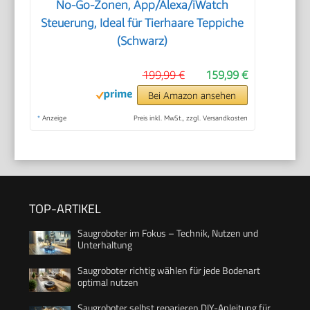
No-Go-Zonen, App/Alexa/iWatch
Steuerung, Ideal für Tierhaare Teppiche
(Schwarz)
199,99 €
159,99 €
Bei Amazon ansehen
*
Anzeige
Preis inkl. MwSt., zzgl. Versandkosten
TOP-ARTIKEL
Saugroboter im Fokus – Technik, Nutzen und
Unterhaltung
Saugroboter richtig wählen für jede Bodenart
optimal nutzen
Saugroboter selbst reparieren DIY-Anleitung für