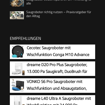
alle
Saugroboter richtig nutzen – Praxisratgeber für
den Alltag
EMPFEHLUNGEN
Cecotec Saugroboter mit
Wischfunktion Conga M10 Advance
Aqua Pro, 3000 Pa
dreame D20 Pro Plus Saugroboter,
13.000 Pa Saugkraft, DuoBrush für
Tierhaare, Eckenrein, Selbstentl,
VONKO S6 Pro Saugroboter mit
Hindernisverm. m. LDS-Navigation & Laser,
Wischfunktion und Absaugstation,
saugt und wischt, Hartböden & Teppiche, 5.200
8000Pa Saugkraft,LiDAR 2.0 Laser
dreame L40 Ultra A Saugroboter mit
mAh Akku
Navigation,180