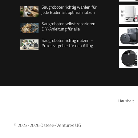
Saugroboter richtig wählen für
jede Bodenart optimal nutzen
Tierhaar
Hindern
Saugroboter selbst reparieren
DIY-Anleitung für alle
Navigati
8.000 P
Saugroboter richtig nutzen –
wischt,
Praxisratgeber für den Alltag
5.200 m
Pa Saug
Hartbö
Haushalt
·
© 2023-2026
Ostsee-Ventures UG