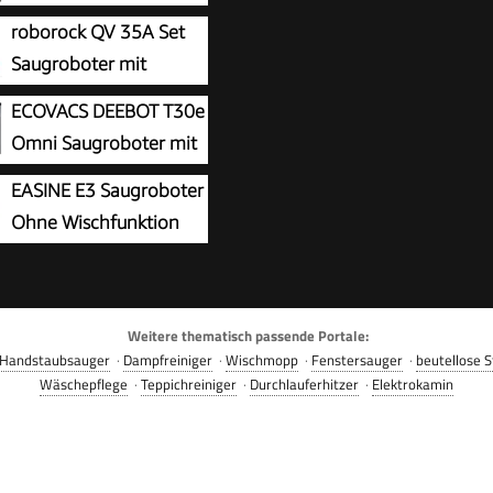
Saugkraft, DuoBrush für
roborock QV 35A Set
e, Eckenrein, Selbstentl,
Saugroboter mit
isverm. m. LDS-
Wischfunktion mit
ECOVACS DEEBOT T30e
on & Laser, saugt und
a Saugkraft
Omni Saugroboter mit
 Hartböden & Teppiche,
Wischfunktion, 25.000
Ah Akku
EASINE E3 Saugroboter
kraft
Ohne Wischfunktion
Geeignet für Tierhaare
den
Weitere thematisch passende Portale:
Handstaubsauger
·
Dampfreiniger
·
Wischmopp
·
Fenstersauger
·
beutellose 
Wäschepflege
·
Teppichreiniger
·
Durchlauferhitzer
·
Elektrokamin