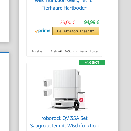
Wischfunktion Geeignet für
Tierhaare Hartböden
129,00 €
94,99 €
Bei Amazon ansehen
*
Anzeige
Preis inkl. MwSt., zzgl. Versandkosten
ANGEBOT
roborock QV 35A Set
Saugroboter mit Wischfunktion