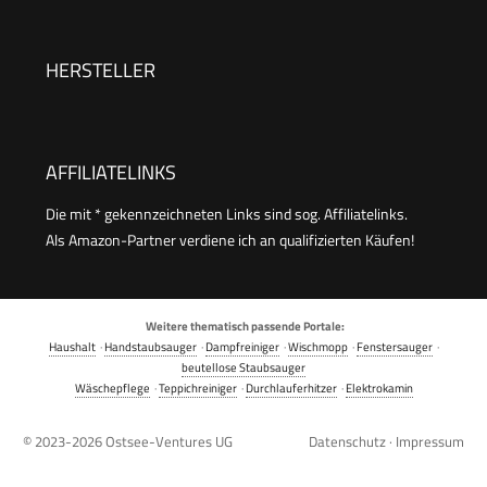
Navigation,180
Min.Laufzeit,Teppicherkennung,App/Alexa,Ideal
HERSTELLER
für Tierhaare, Hartböden,Schwarz
AFFILIATELINKS
Die mit * gekennzeichneten Links sind sog. Affiliatelinks.
Als Amazon-Partner verdiene ich an qualifizierten Käufen!
Weitere thematisch passende Portale:
Haushalt
·
Handstaubsauger
·
Dampfreiniger
·
Wischmopp
·
Fenstersauger
·
beutellose Staubsauger
Wäschepflege
·
Teppichreiniger
·
Durchlauferhitzer
·
Elektrokamin
© 2023-2026
Ostsee-Ventures UG
Datenschutz
·
Impressum