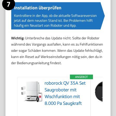
Installation überprüfen
Kontrolliere in der App, ob die aktuelle Softwareversion
jetzt auf dem neusten Stand ist. Bei Problemen hilft
häufig ein Neustart von Roboter und App.
Wichtig:
Unterbreche das Update nicht. Sollte der Roboter
während des Vorgangs ausfallen, kann es zu Fehlfunktionen
oder sogar Schäden kommen. Wenn das Update fehlschlägt,
kann ein Reset auf Werkseinstellungen nötig sein, den du in
der Bedienungsanleitung findest.
ANGEBOT
roborock QV 35A Set
Saugroboter mit
Wischfunktion mit
8.000 Pa Saugkraft