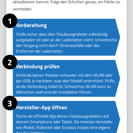
aktualisieren kannst. Folge den Schritten genau, um Fehler zu
vermeiden.
Vorbereitung
Stelle sicher, dass dein Staubsaugroboter vollständig
aufgeladen ist oder an der Ladestation steht. Unterbreche
den Vorgang nicht durch Stromausfälle oder das
Entfernen der Ladestation.
Verbindung prüfen
Verbinde deinen Roboter entweder mit dem WLAN oder
per USB, je nachdem, was dein Modell unterstützt. Prüfe,
ob die Verbindung stabil ist. Schwaches WLAN kann zu
Abbrüchen während der Installation führen.
Hersteller-App öffnen
Starte die offizielle App deines Staubsaugroboters auf
deinem Smartphone oder Tablet. Die meisten Hersteller
wie iRobot, Roborock oder Ecovacs nutzen eine eigene
App für Updates.