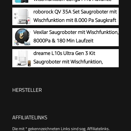
Aqua Pro, 3000 Pa
roborock QV 35A Set Saugroboter mit
Wischfunktion mit 8.000 Pa Saugkraft
Vexilar Saugroboter mit Wischfunktion,
8000Pa & 180 Min Laufzeit
Staubsauger Roboter mit LiDAR
dreame L10s Ultra Gen 3 Kit
Lasernavigation & No-Go-Zonen,
Saugroboter mit Wischfunktion,
App/Alexa/iWatch Steuerung, Ideal für Tierhaare
25.000 Pa
Teppiche (Schwarz)
HERSTELLER
AFFILIATELINKS
Die mit * gekennzeichneten Links sind sog. Affiliatelinks.