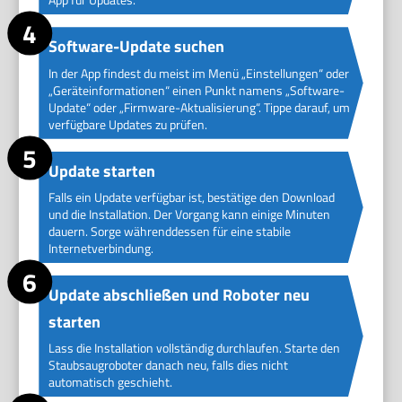
Software-Update suchen
In der App findest du meist im Menü „Einstellungen“ oder
„Geräteinformationen“ einen Punkt namens „Software-
Update“ oder „Firmware-Aktualisierung“. Tippe darauf, um
verfügbare Updates zu prüfen.
Update starten
Falls ein Update verfügbar ist, bestätige den Download
und die Installation. Der Vorgang kann einige Minuten
dauern. Sorge währenddessen für eine stabile
Internetverbindung.
Update abschließen und Roboter neu
starten
Lass die Installation vollständig durchlaufen. Starte den
Staubsaugroboter danach neu, falls dies nicht
automatisch geschieht.